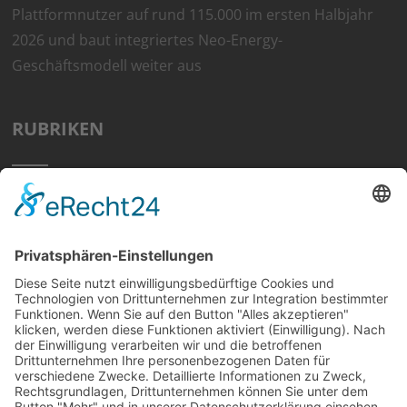
Plattformnutzer auf rund 115.000 im ersten Halbjahr
2026 und baut integriertes Neo-Energy-
Geschäftsmodell weiter aus
RUBRIKEN
Home
Preisvergleich
Tipps
Wissen
Strom Top30
F&A