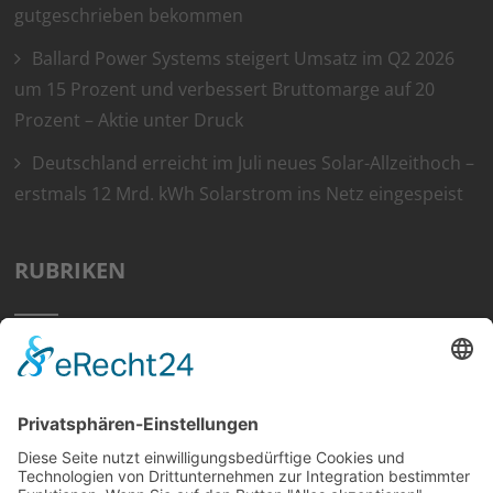
gutgeschrieben bekommen
Ballard Power Systems steigert Umsatz im Q2 2026
um 15 Prozent und verbessert Bruttomarge auf 20
Prozent – Aktie unter Druck
Deutschland erreicht im Juli neues Solar-Allzeithoch –
erstmals 12 Mrd. kWh Solarstrom ins Netz eingespeist
RUBRIKEN
Home
Preisvergleich
Tipps
Wissen