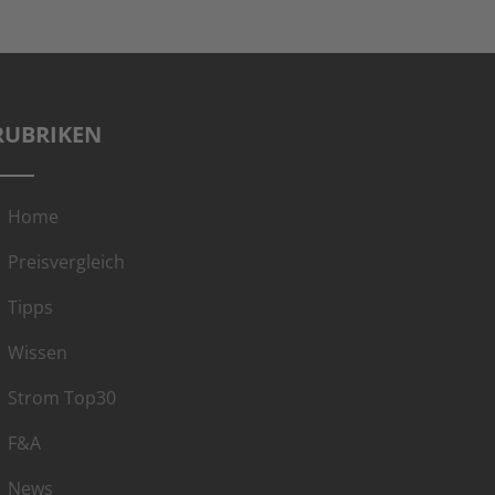
RUBRIKEN
Home
Preisvergleich
Tipps
Wissen
Strom Top30
F&A
News