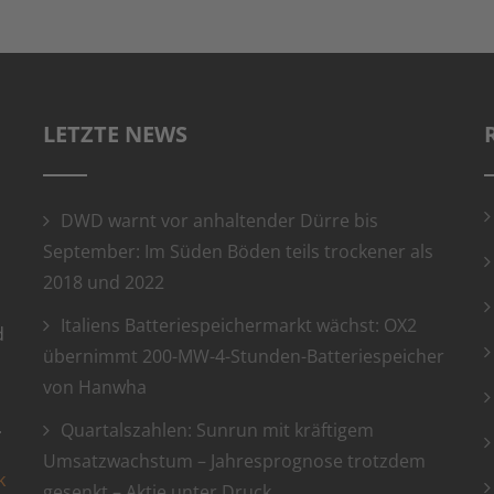
LETZTE NEWS
DWD warnt vor anhaltender Dürre bis
September: Im Süden Böden teils trockener als
2018 und 2022
Italiens Batteriespeichermarkt wächst: OX2
d
übernimmt 200-MW-4-Stunden-Batteriespeicher
von Hanwha
.
Quartalszahlen: Sunrun mit kräftigem
Umsatzwachstum – Jahresprognose trotzdem
k
gesenkt – Aktie unter Druck