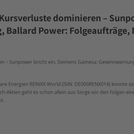
Kursverluste dominieren – Sunpo
Ballard Power: Folgeaufträge, 
en – Sunpower bricht ein, Siemens Gamesa: Gewinnwarnung,
bare Energien RENIXX-World (ISIN: DE000RENX014) konnte si
ech-Aktien geht es schon allein aus Sorge vor den Folgen ei
t.