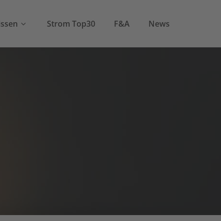
ssen
Strom Top30
F&A
News