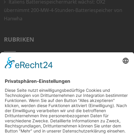
Italiens Batteriespeichermarkt wächst: OX2
übernimmt 200-MW-4-Stunden-Batteriespeicher von
Hanwha
RUBRIKEN
Home
Preisvergleich
Tipps
Wissen
Strom Top30
F&A