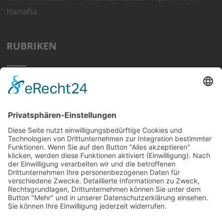
Hanwha
RUBRIKEN
Home
Preisvergleich
Tipps
Wissen
Strom Top30
F&A
News