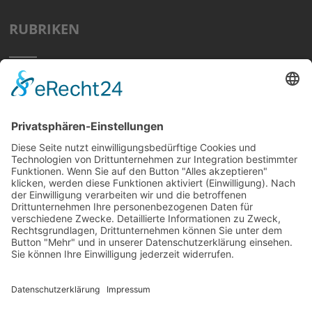
RUBRIKEN
Home
Preisvergleich
Tipps
Wissen
Strom Top30
F&A
News