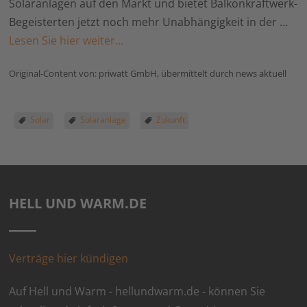
Solaranlagen auf den Markt und bietet Balkonkraftwerk-
Begeisterten jetzt noch mehr Unabhängigkeit in der …
Lesen Sie hier weiter…
Original-Content von: priwatt GmbH, übermittelt durch news aktuell
Solar
Solaranlage
Zukunft
HELL UND WARM.DE
Verträge hier kündigen
Auf Hell und Warm - hellundwarm.de - können Sie