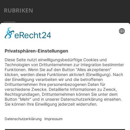
RUBRIKEN
Home
Preisvergleich
Tipps
Wissen
Strom Top30
F&A
News