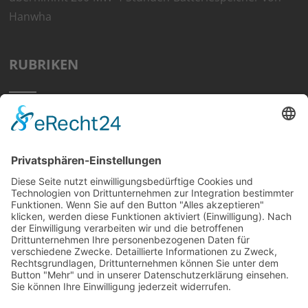
Hanwha
RUBRIKEN
Home
Preisvergleich
Tipps
Wissen
Strom Top30
F&A
News