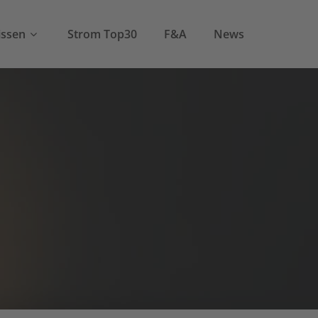
ssen
Strom Top30
F&A
News