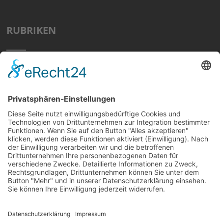
RUBRIKEN
Home
Preisvergleich
Tipps
Wissen
Strom Top30
F&A
News