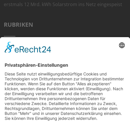
erstmals 12 Mrd. kWh Solarstrom ins Netz eingespeist
RUBRIKEN
Home
Preisvergleich
Tipps
Wissen
Strom Top30
F&A
News