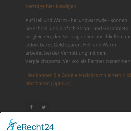
Verträge hier kündigen
Auf Hell und Warm - hellundwarm.de - können
Sie schnell und einfach Strom- und Gasanbieter
vergleichen, den Vertrag online abschließen un
sofort bares Geld sparen. Hell und Warm
arbeitet bei der Vermittlung mit dem
Vergleichsportal Verivox als Partner zusammen
Hier können Sie Google Analytics mit einem Klic
abschalten (Opt-Out).