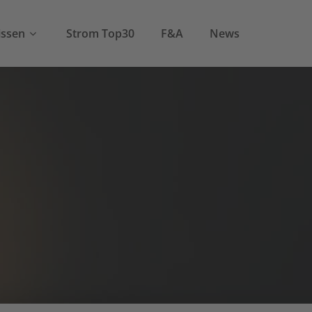
ssen
Strom Top30
F&A
News