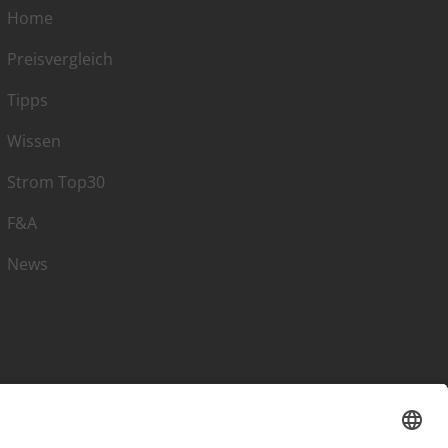
Home
Preisvergleich
Tipps
Wissen
Strom Top30
F&A
News