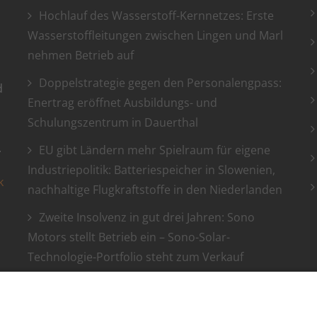
Hochlauf des Wasserstoff-Kernnetzes: Erste
Wasserstoffleitungen zwischen Lingen und Marl
nehmen Betrieb auf
Doppelstrategie gegen den Personalengpass:
d
Enertrag eröffnet Ausbildungs- und
Schulungszentrum in Dauerthal
.
EU gibt Ländern mehr Spielraum für eigene
Industriepolitik: Batteriespeicher in Slowenien,
k
nachhaltige Flugkraftstoffe in den Niederlanden
Zweite Insolvenz in gut drei Jahren: Sono
Motors stellt Betrieb ein – Sono-Solar-
Technologie-Portfolio steht zum Verkauf
Dänemark vergibt erste Offshore-Wind-
Zuschläge nach gescheiterter