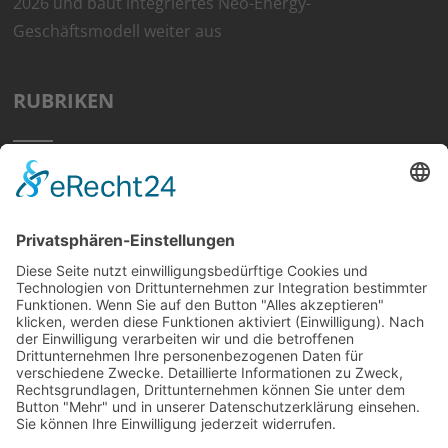
2026 und baut integriertes Neo-Energy-
Geschäftsmodell weiter aus
RUBRIKEN
Home
Preisvergleich
Tipps
Wissen
Strom Top30
F&A
News