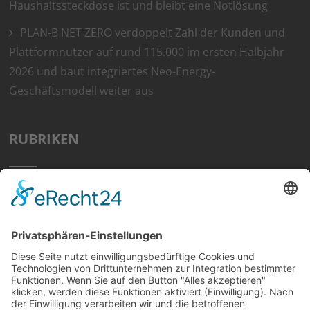
Haushaltssteckdose ist und bleibt eine Notlösung
PLAN-B NET ZERO verdoppelt Zahl der Kunden und
Plattformnutzer auf rund 115.000 im ersten Halbjahr
2026 und baut integriertes Neo-Energy-
Geschäftsmodell weiter aus
RUBRIKEN
Home
Preisvergleich
Tipps
Wissen
Strom Top30