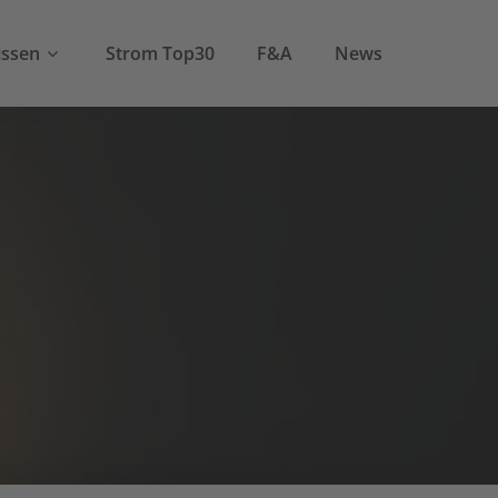
ssen
Strom Top30
F&A
News