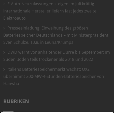
E-Auto-Neuzulassungen steigen im Juli kräftig –
internationale Hersteller liefern fast jedes zweite
Elektroauto
Presseeinladung: Einweihung des größten
Batteriespeicher Deutschlands – mit Ministerpräsident
Sven Schulze, 13.8. in Leuna/Krumpa
DWD warnt vor anhaltender Dürre bis September: Im
Süden Böden teils trockener als 2018 und 2022
Italiens Batteriespeichermarkt wächst: OX2
übernimmt 200-MW-4-Stunden-Batteriespeicher von
Hanwha
RUBRIKEN