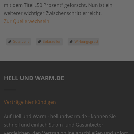
mit dem Titel „50 Prozent“ geforscht. Nun ist ein
weiterer wichtiger Zwischenschritt erreicht.
Zur Quelle wechseln
Solarzelle
Solarzellen
Wirkungsgrad
HELL UND WARM.DE
Verträge hier kündigen
Auf Hell und Warm - hellundwarm.de - können Sie
schnell und einfach Strom- und Gasanbieter
vergleichen, den Vertrag online abschließen und sofort