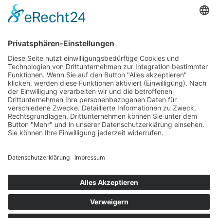
Home
Preisvergleich
Tipps
Wissen
Strom Top30
F&A
News
© hellundwarm.de
2026 All Rights Reserved