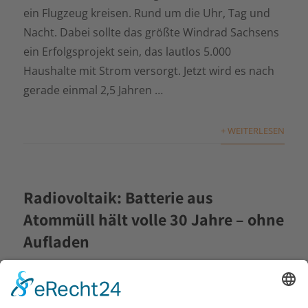
ein Flugzeug kreisen. Rund um die Uhr, Tag und
Nacht. Dabei sollte das größte Windrad Sachsens
ein Erfolgsprojekt sein, das lautlos 5.000
Haushalte mit Strom versorgt. Jetzt wird es nach
gerade einmal 2,5 Jahren …
+ WEITERLESEN
Radiovoltaik: Batterie aus
Atommüll hält volle 30 Jahre – ohne
Aufladen
Wohin mit dem vielen Atommüll? Allein in den