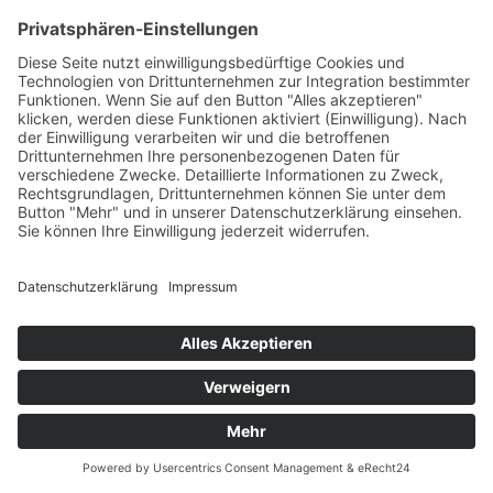
USA lagern laut offizieller Angaben mehr als
100.000 Tonnen radioaktiver Abfall an über 50
verschiedenen Orten. In großen Mengen fällt bei
der Kernspaltung unter anderem das Isotop
Strontium-90 an, ein wirksamer Brennstoff, der
förmlich auf seine Ausbeutung wartet. Unter
Federführung der Morgan State University in
Baltimore haben …
+ WEITERLESEN
1
2
3
4
5
6
7
8
9
10
11
12
13
14
15