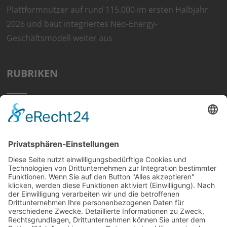
Plattformnutzer auf rund 115.000 im ersten Halbjahr
2026 und baut integriertes Neo-Energy-
Geschäftsmodell weiter aus
RUBRIKEN
Home
Preisvergleich
Tipps
Wissen
Strom Top30
F&A