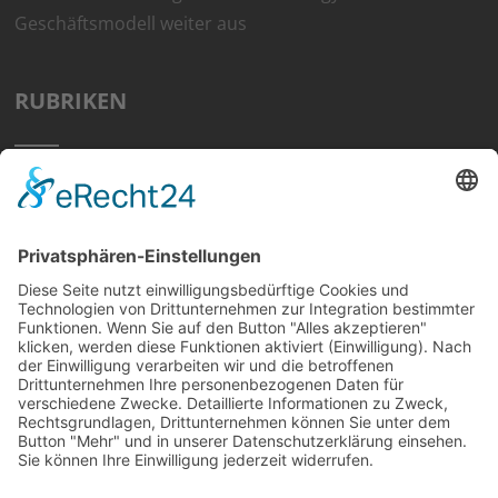
Geschäftsmodell weiter aus
RUBRIKEN
Home
Preisvergleich
Tipps
Wissen
Strom Top30
F&A
News