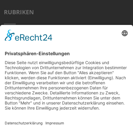
RUBRIKEN
Home
Preisvergleich
Tipps
Wissen
Strom Top30
F&A
News