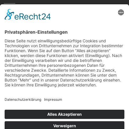
Home
Preisvergleich
Tipps
Wissen
Strom Top30
F&A
News
© hellundwarm.de
2026 All Rights Reserved