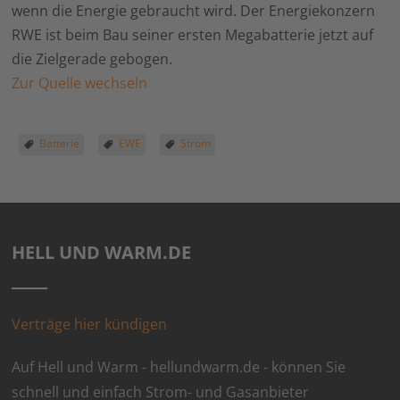
wenn die Energie gebraucht wird. Der Energiekonzern
RWE ist beim Bau seiner ersten Megabatterie jetzt auf
die Zielgerade gebogen.
Zur Quelle wechseln
Batterie
EWE
Strom
HELL UND WARM.DE
Verträge hier kündigen
Auf Hell und Warm - hellundwarm.de - können Sie
schnell und einfach Strom- und Gasanbieter