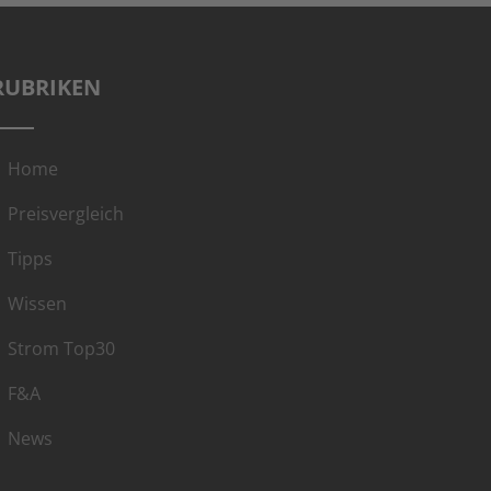
RUBRIKEN
Home
Preisvergleich
Tipps
Wissen
Strom Top30
F&A
News