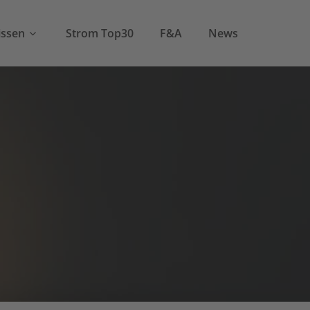
ssen
Strom Top30
F&A
News