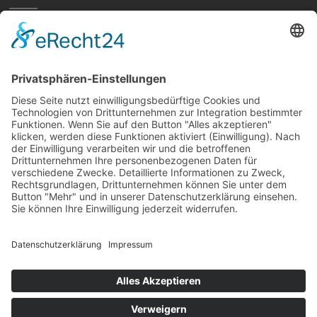
Home
Preisvergleich
Tipps
Wissen
Strom Top30
F&A
News
© hellundwarm.de
2026 All Rights Reserved