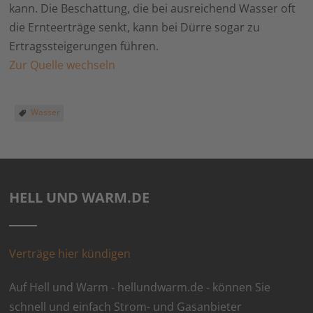
kann. Die Beschattung, die bei ausreichend Wasser oft
die Ernteerträge senkt, kann bei Dürre sogar zu
Ertragssteigerungen führen.
Zur Quelle wechseln
Wasser
HELL UND WARM.DE
Verträge hier kündigen
Auf Hell und Warm - hellundwarm.de - können Sie
schnell und einfach Strom- und Gasanbieter