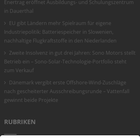
Enertrag eröffnet Ausbildungs- und Schulungszentrum
in Dauerthal
EU gibt Ländern mehr Spielraum für eigene
Industriepolitik: Batteriespeicher in Slowenien,
nachhaltige Flugkraftstoffe in den Niederlanden
Zweite Insolvenz in gut drei Jahren: Sono Motors stellt
Betrieb ein – Sono-Solar-Technologie-Portfolio steht
zum Verkauf
Dänemark vergibt erste Offshore-Wind-Zuschläge
nach gescheiterter Ausschreibungsrunde – Vattenfall
gewinnt beide Projekte
RUBRIKEN