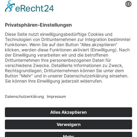
Home
Preisvergleich
Tipps
Wissen
Strom Top30
F&A
News
© hellundwarm.de
2026 All Rights Reserved
Impressum
Datenschutzerklärung
Kontakt