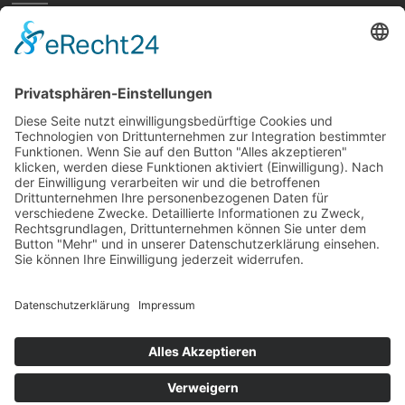
Home
Preisvergleich
Tipps
Wissen
Strom Top30
F&A
News
© hellundwarm.de
2026 All Rights Reserved