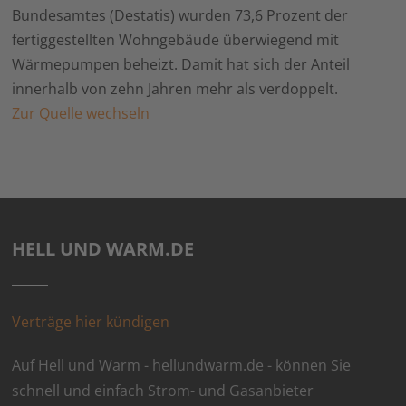
Bundesamtes (Destatis) wurden 73,6 Prozent der
fertiggestellten Wohngebäude überwiegend mit
Wärmepumpen beheizt. Damit hat sich der Anteil
innerhalb von zehn Jahren mehr als verdoppelt.
Zur Quelle wechseln
HELL UND WARM.DE
Verträge hier kündigen
Auf Hell und Warm - hellundwarm.de - können Sie
schnell und einfach Strom- und Gasanbieter