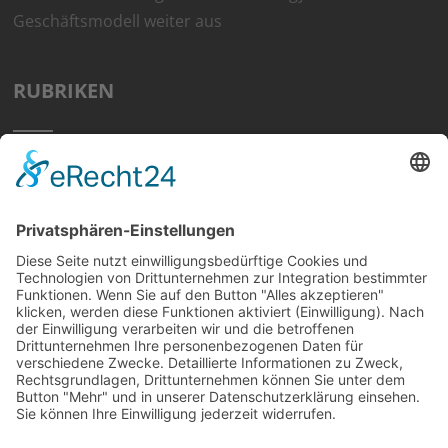
Geschäftsmodell weiter aus
RUBRIKEN
Home
Preisvergleich
Tipps
Wissen
Strom Top30
F&A
News