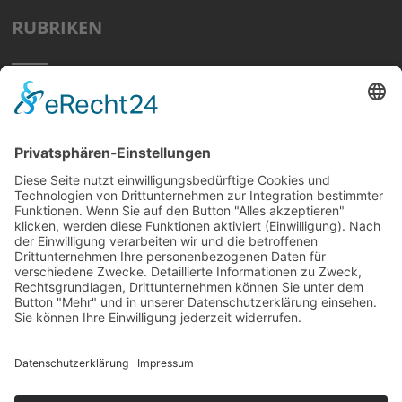
RUBRIKEN
Home
Preisvergleich
Tipps
Wissen
Strom Top30
F&A
News