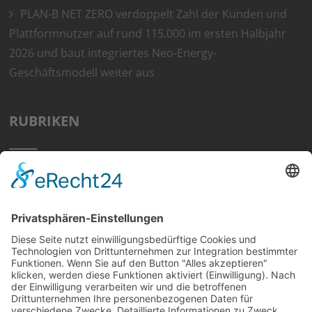
PLAN-B NET ZERO verdoppelt Zahl der Kunden und
Plattformnutzer auf rund 115.000 im ersten Halbjahr
2026 und baut integriertes Neo-Energy-
Geschäftsmodell weiter aus
RUBRIKEN
Home
Preisvergleich
Tipps
Wissen
Strom Top30