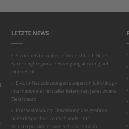
LETZTE NEWS
Stromnetzbetreiber in Deutschland: Neue
Karte zeigt regionale Erzeugungsleistung auf
einen Blick
E-Auto-Neuzulassungen steigen im Juli kräftig –
d
internationale Hersteller liefern fast jedes zweite
Elektroauto
.
Presseeinladung: Einweihung des größten
Batteriespeicher Deutschlands – mit
k
Ministerpräsident Sven Schulze, 13.8. in