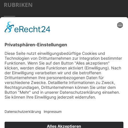
RUBRIKEN
Home
Preisvergleich
Tipps
Wissen
Strom Top30
F&A
News