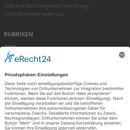
2026 und baut integriertes Neo-Energy-
Geschäftsmodell weiter aus
RUBRIKEN
Home
Preisvergleich
Tipps
Wissen
Strom Top30
F&A
News