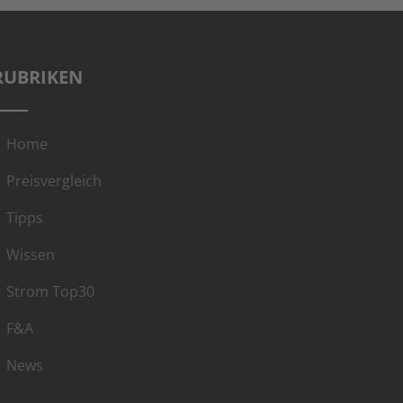
RUBRIKEN
Home
Preisvergleich
Tipps
Wissen
Strom Top30
F&A
News