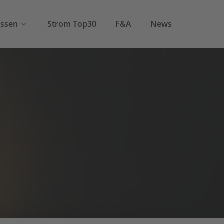
ssen
Strom Top30
F&A
News