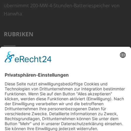
übernimmt 200-MW-4-Stunden-Batteriespeicher von
Hanwha
RUBRIKEN
Home
Preisvergleich
Tipps
Wissen
Strom Top30
F&A
News