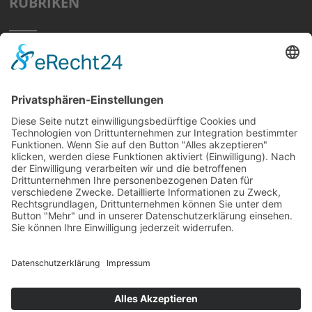
RUBRIKEN
Home
Preisvergleich
Tipps
Wissen
Strom Top30
F&A
News