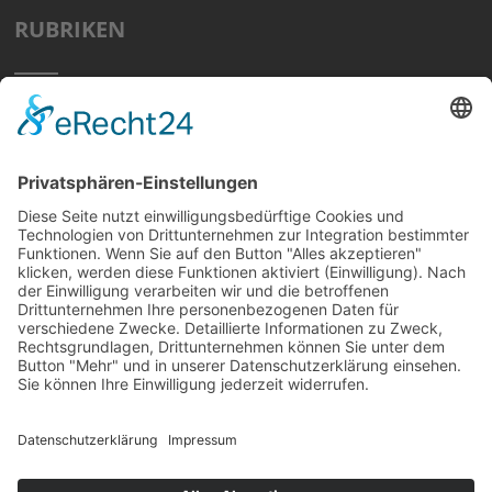
RUBRIKEN
Home
Preisvergleich
Tipps
Wissen
Strom Top30
F&A
News