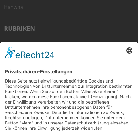
Hanwha
RUBRIKEN
Home
Preisvergleich
Tipps
Wissen
Strom Top30
F&A
News