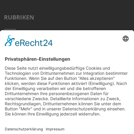
RUBRIKEN
Home
Preisvergleich
Tipps
Wissen
Strom Top30
F&A
News