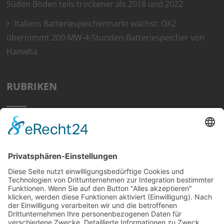
Süden Böden teils trockener als 2018 und 2022
Italiens Batteriespeichermarkt wächst: OX2
übernimmt 200-MW-4-Stunden-Batteriespeicher von
Hanwha
RUBRIKEN
Home
Preisvergleich
Tipps
Wissen
Strom Top30