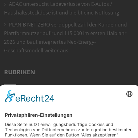
ADAC untersucht Ladeverluste von E-Autos /
Haushaltssteckdose ist und bleibt eine Notlösung
PLAN-B NET ZERO verdoppelt Zahl der Kunden und
Plattformnutzer auf rund 115.000 im ersten Halbjahr
2026 und baut integriertes Neo-Energy-
Geschäftsmodell weiter aus
RUBRIKEN
Home
Preisvergleich
Tipps
Wissen