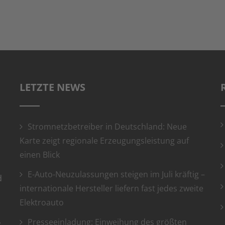
LETZTE NEWS
Stromnetzbetreiber in Deutschland: Neue
Karte zeigt regionale Erzeugungsleistung auf
einen Blick
E-Auto-Neuzulassungen steigen im Juli kräftig –
d
internationale Hersteller liefern fast jedes zweite
Elektroauto
.
Presseeinladung: Einweihung des größten