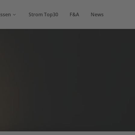
ssen
Strom Top30
F&A
News