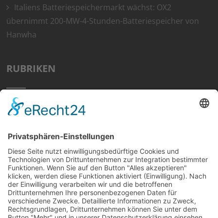
Italiens Batteriespeichermarkt wächst: OX2
übernimmt 200-MW-4-Stunden-Batteriespeicher von
Hanwha
RUBRIKEN
Home
Preisvergleich
Tipps
Wissen
Strom Top30
F&A