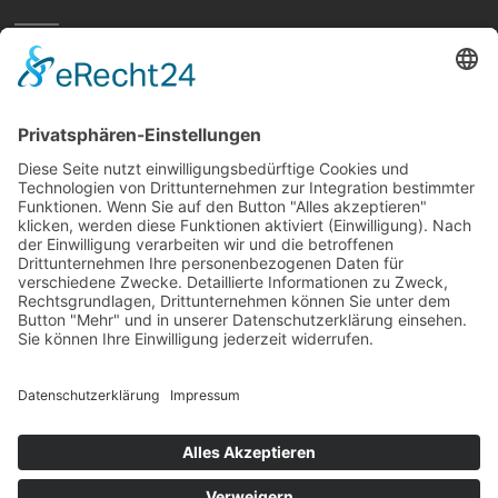
Home
Preisvergleich
Tipps
Wissen
Strom Top30
F&A
News
© hellundwarm.de
2026 All Rights Reserved