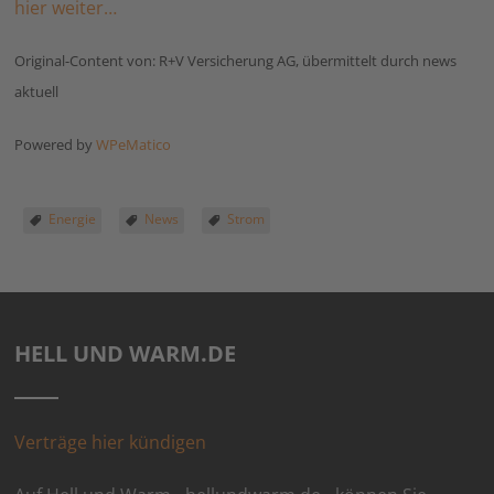
hier weiter…
Original-Content von: R+V Versicherung AG, übermittelt durch news
aktuell
Powered by
WPeMatico
Energie
News
Strom
HELL UND WARM.DE
Verträge hier kündigen