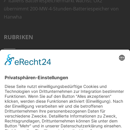
Italiens Batteriespeichermarkt wächst: OX2
übernimmt 200-MW-4-Stunden-Batteriespeicher von
Hanwha
RUBRIKEN
Home
Preisvergleich
Tipps
Wissen
Strom Top30
F&A