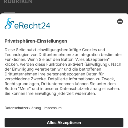
RUBRIKEN
Home
Preisvergleich
Tipps
Wissen
Strom Top30
F&A
News