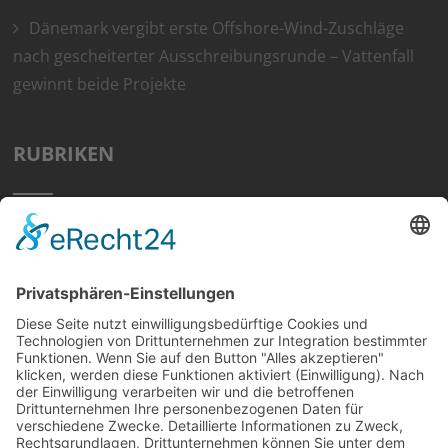
Dänemark vergibt erste Offshore-Wind-Zuschläge
nach gescheiterter Ausschreibungsrunde – Vattenfall
gewinnt beide Projekte
RUBRIKEN
Home
Preisvergleich
Tipps
Wissen
Strom Top30
F&A