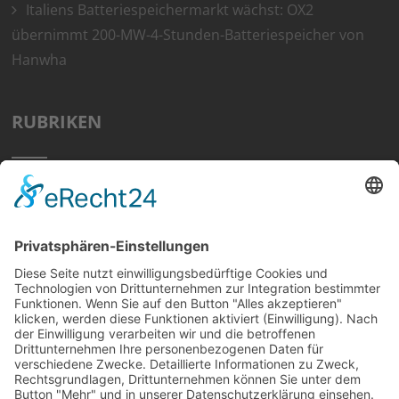
Italiens Batteriespeichermarkt wächst: OX2
übernimmt 200-MW-4-Stunden-Batteriespeicher von
Hanwha
RUBRIKEN
Home
Preisvergleich
Tipps
Wissen
Strom Top30
F&A