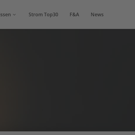
ssen
Strom Top30
F&A
News