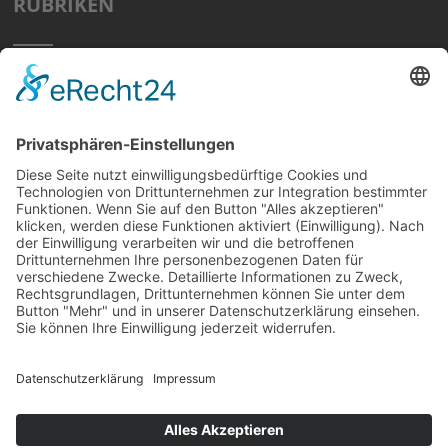
RUBRIKEN
Home
Preisvergleich
Tipps
Wissen
Strom Top30
F&A
News