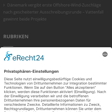
Dänemark vergibt erste Offshore-Wind-Zuschläge
nach gescheiterter Ausschreibungsrunde – Vattenfall
gewinnt beide Projekte
RUBRIKEN
Home
Preisvergleich
Tipps
Wissen
Strom Top30
F&A