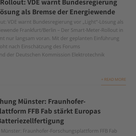
Rollout: VDE warnt Bundesregierung
Lösung als Bremse der Energiewende
ut: VDE warnt Bundesregierung vor „Light“-Lösung als
ewende Frankfurt/Berlin – Der Smart-Meter-Rollout in
t nur langsam voran. Mit der geplanten Einführung
roht nach Einschätzung des Forums
und der Deutschen Kommission Elektrotechnik
+ READ MORE
chung Münster: Fraunhofer-
attform FFB Fab stärkt Europas
Batteriezellfertigung
 Münster: Fraunhofer-Forschungsplattform FFB Fab