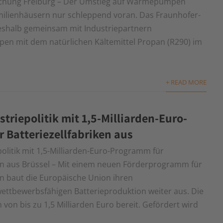
schung Freiburg – Der Umstieg auf Wärmepumpen
ilienhäusern nur schleppend voran. Das Fraunhofer-
 deshalb gemeinsam mit Industriepartnern
n mit dem natürlichen Kältemittel Propan (R290) im
+ READ MORE
triepolitik mit 1,5-Milliarden-Euro-
 Batteriezellfabriken aus
olitik mit 1,5-Milliarden-Euro-Programm für
ken aus Brüssel – Mit einem neuen Förderprogramm für
en baut die Europäische Union ihren
wettbewerbsfähigen Batterieproduktion weiter aus. Die
von bis zu 1,5 Milliarden Euro bereit. Gefördert wird