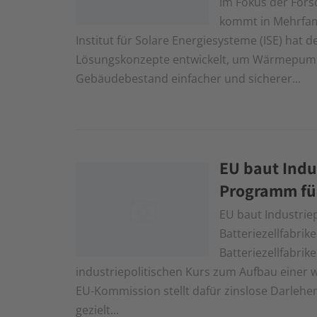
im Fokus der For
kommt in Mehrfam
Institut für Solare Energiesysteme (ISE) hat
Lösungskonzepte entwickelt, um Wärmepumpe
Gebäudebestand einfacher und sicherer...
EU baut Indus
Programm für
EU baut Industriep
Batteriezellfabri
Batteriezellfabrik
industriepolitischen Kurs zum Aufbau einer 
EU-Kommission stellt dafür zinslose Darlehen 
gezielt...