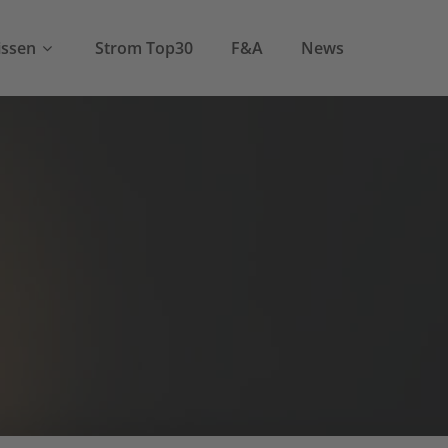
ssen
Strom Top30
F&A
News