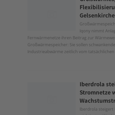
Flexibilisie
Gelsenkirche
Großwärmespeicher
Iqony nimmt Anlag
Fernwärmenetze ihren Beitrag zur Wärmewend
Großwärmespeicher: Sie sollen schwankende
Industrieabwärme zeitlich vom tatsächlichen
Iberdrola st
Stromnetze 
Wachstumstr
Iberdrola steiger