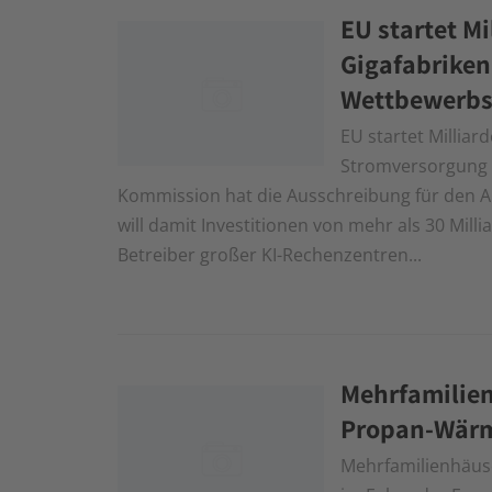
EU startet Mi
Gigafabriken
Wettbewerbs
EU startet Milliar
Stromversorgung 
Kommission hat die Ausschreibung für den Au
will damit Investitionen von mehr als 30 Mill
Betreiber großer KI-Rechenzentren...
Mehrfamilie
Propan-Wärm
Mehrfamilienhäu