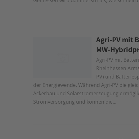
Gemessen wird damit erstmals, wie schnell u
Agri-PV mit B
MW-Hybridpr
Agri-PV mit Batter
Rheinhessen Armsh
PV) und Batteries
der Energiewende. Während Agri-PV die gleich
Ackerbau und Solarstromerzeugung ermöglicht
Stromversorgung und können die...