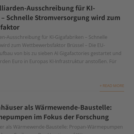
lliarden-Ausschreibung für KI-
 – Schnelle Stromversorgung wird zum
faktor
den-Ausschreibung für KI-Gigafabriken – Schnelle
wird zum Wettbewerbsfaktor Brüssel – Die EU-
fbau von bis zu sieben AI Gigafactories gestartet und
iarden Euro in Europas KI-Infrastruktur anstoßen. Für
+ READ MORE
nhäuser als Wärmewende-Baustelle:
epumpen im Fokus der Forschung
ser als Wärmewende-Baustelle: Propan-Wärmepumpen